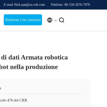
E-mail Nick.pan@zx-rob.com
Telefono: 86-150-2676-7970


Richiesta Una citazione
 di dati Armata robotica
bot nella produzione
a
icolo 476 del CRR