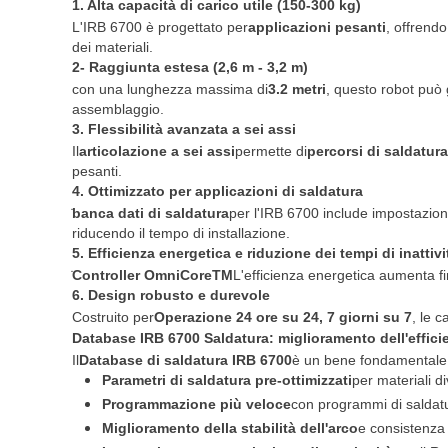
1. Alta capacità di carico utile (150-300 kg)
L'IRB 6700 è progettato per
applicazioni pesanti
, offrendo
dei materiali.
2- Raggiunta estesa (2,6 m - 3,2 m)
con una lunghezza massima di
3.2 metri
, questo robot può 
assemblaggio.
3. Flessibilità avanzata a sei assi
Il
articolazione a sei assi
permette di
percorsi di saldatur
pesanti.
4. Ottimizzato per applicazioni di saldatura
banca dati di saldatura
per l'IRB 6700 include impostazio
riducendo il tempo di installazione.
5. Efficienza energetica e riduzione dei tempi di inattivi
Controller OmniCoreTM
L'efficienza energetica aumenta f
6. Design robusto e durevole
Costruito per
Operazione 24 ore su 24, 7 giorni su 7
, le 
Database IRB 6700 Saldatura: miglioramento dell'effici
Il
Database di saldatura IRB 6700
è un bene fondamentale p
Parametri di saldatura pre-ottimizzati
per materiali di
Programmazione più veloce
con programmi di saldatu
Miglioramento della stabilità dell'arco
e consistenza 