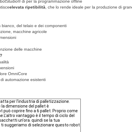
obotStudio® di per la programmazione offline
tisce
elevata ripetibilità
, che lo rende ideale per la produzione di gran
n bianco, del telaio e dei componenti
uzione, macchine agricole
imensioni
enzione delle macchine
e?
ualità
mensioni
llore OmniCore
 di automazione esistenti
atta per l'industria di palletizzazione.
a dimensione del pallet è
può coprire fino a 6 pallet. Proprio come
.L'altro vantaggio è il tempo di ciclo del
sacchetti un'ora. quindi se la tua
. ti suggeriamo di selezionare questo robot