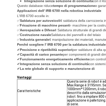
Integrazione senza soluzione di continuità
con il R
Questo database riduce
tempo di programmazione
e garan
Applicazioni dell' IRB 6700 nella robotica industriale
L'IRB 6700 eccelle in:
✅
Saldatura per autoveicoli
¢ saldatura della carrozzeria i
✅
Fricazione di macchine pesanti
- macchine per la costr
✅
Aerospaziale e Difesa
¢ Saldatura strutturale di grandi d
✅
Costruzione navale
Saldatura dei pannelli e del telaio
✅
Industria generale
¢ manipolazione dei materiali, manut
Perché scegliere l' IRB 6700 per la saldatura industrial
✔
Precisione e ripetibilità superiori
per saldature di alta q
✔
Capacità di carico pesante
per componenti di grandi di
✔
Funzionamento energeticamente efficiente
con contro
✔
Integrazione senza soluzione di continuità
con sistemi
✔
La rete globale di supporto e manutenzione di
Vantaggi
Questa serie di robot è ad
Max.Range è 3195mm. Se l
1000mm*1200mm, il robot 
Caratteristiche
descritto dalla simulazione
robot. fino a impilare 800 
applicazione è palletizing
di serie.