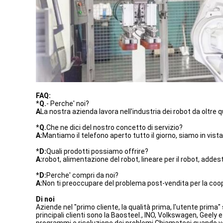
FAQ:
*
Q.
- Perche' noi?
A
La nostra azienda lavora nell'industria dei robot da oltre qu
*
Q.
Che ne dici del nostro concetto di servizio?
A:
Mantiamo il telefono aperto tutto il giorno, siamo in vista 
*
D:
Quali prodotti possiamo offrire?
A:
robot, alimentazione del robot, lineare per il robot, adde
*
D:
Perche' compri da noi?
A:
Non ti preoccupare del problema post-vendita per la coo
Di noi
Aziende nel "primo cliente, la qualità prima, l'utente prima"
principali clienti sono la Baosteel., INO, Volkswagen, Geely e