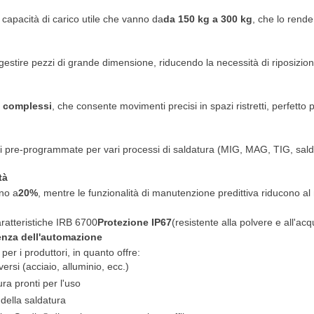
 capacità di carico utile che vanno da
da 150 kg a 300 kg
, che lo rende
gestire pezzi di grande dimensione, riducendo la necessità di riposizion
a complessi
, che consente movimenti precisi in spazi ristretti, perfetto
ni pre-programmate per vari processi di saldatura (MIG, MAG, TIG, sal
tà
ino a
20%
, mentre le funzionalità di manutenzione predittiva riducono al m
caratteristiche IRB 6700
Protezione IP67
(resistente alla polvere e all'acqu
enza dell'automazione
er i produttori, in quanto offre:
versi (acciaio, alluminio, ecc.)
ra pronti per l'uso
della saldatura