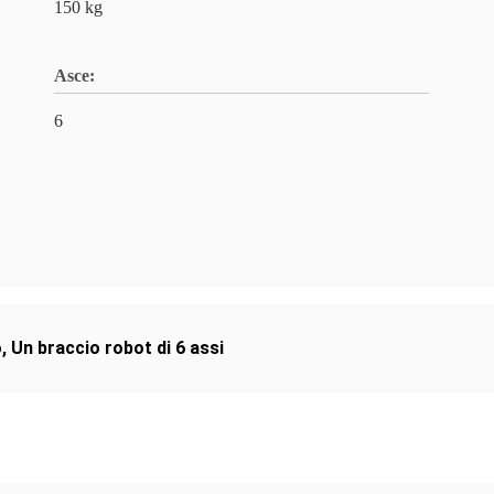
150 kg
Asce:
6
o
,
Un braccio robot di 6 assi