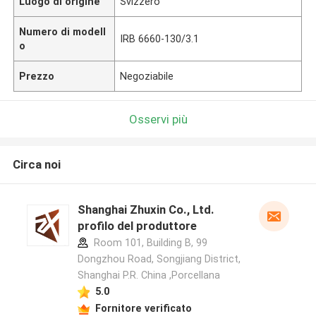
Luogo di origine
Svizzero
Numero di modell
IRB 6660-130/3.1
o
Prezzo
Negoziabile
Osservi più
Circa noi
Shanghai Zhuxin Co., Ltd.
profilo del produttore
Room 101, Building B, 99
Dongzhou Road, Songjiang District,
Shanghai P.R. China ,Porcellana
5.0
Fornitore verificato