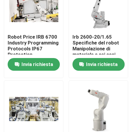
Spettacolo VR
Su di noi
Robot Price IRB 6700
Irb 2600-20/1.65
Industry Programming
Specifiche del robot
Protocols IP67
Manipolazione di
Visita alla fabbrica
Protection
materiale a sei assi
Invia richiesta
Invia richiesta
Controllo della qualità
Contattaci
Notizie
Casi