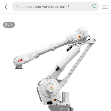
2
/
3