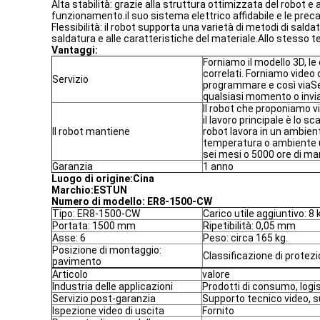
Alta stabilità: grazie alla struttura ottimizzata del robot 
funzionamento.il suo sistema elettrico affidabile e le preca
Flessibilità: il robot supporta una varietà di metodi di sal
saldatura e alle caratteristiche del materiale.Allo stesso 
Vantaggi:
Forniamo il modello 3D, le
correlati. Forniamo video
Servizio
programmare e così viaSe
qualsiasi momento o invia
Il robot che proponiamo 
il lavoro principale è lo sca
Il robot mantiene
robot lavora in un ambien
temperatura o ambiente 
sei mesi o 5000 ore di m
Garanzia
1 anno
Luogo di origine:
Cina
Marchio:
ESTUN
Numero di modello: ER8-1500-CW
Tipo: ER8-1500-CW
Carico utile aggiuntivo: 8 
Portata: 1500 mm
Ripetibilità: 0,05 mm
Asse: 6
Peso: circa 165 kg.
Posizione di montaggio:
Classificazione di protezi
pavimento
Articolo
valore
Industria delle applicazioni
Prodotti di consumo, logis
Servizio post-garanzia
Supporto tecnico video, s
Ispezione video di uscita
Fornito