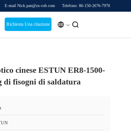
E-mail Nick.pan@zx-rob.com
Telefono: 86-150-2676-7970


Richiesta Una citazione
botico cinese ESTUN ER8-1500-
di fisogni di saldatura
a
TUN