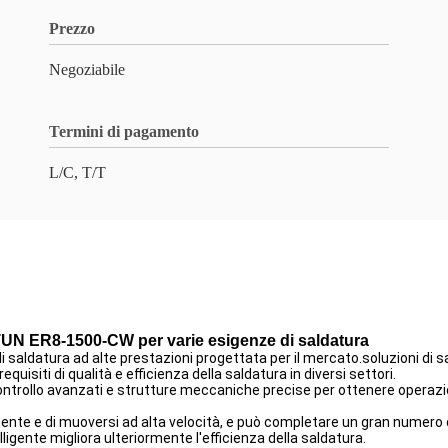
Prezzo
Negoziabile
Termini di pagamento
L/C, T/T
STUN ER8-1500-CW per varie esigenze di saldatura
aldatura ad alte prestazioni progettata per il mercato.soluzioni di sald
quisiti di qualità e efficienza della saldatura in diversi settori.
ntrollo avanzati e strutture meccaniche precise per ottenere operazioni
damente e di muoversi ad alta velocità, e può completare un gran numero 
ligente migliora ulteriormente l'efficienza della saldatura.