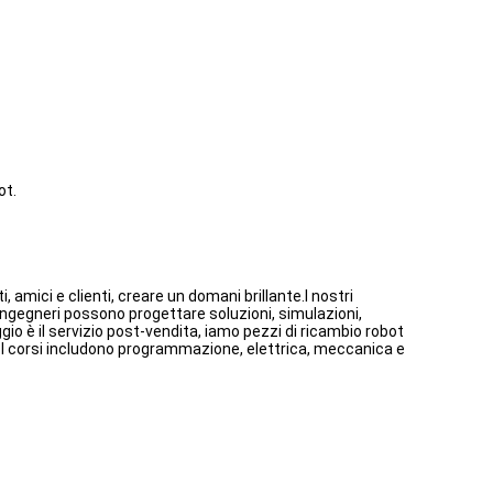
ot.
 amici e clienti, creare un domani brillante.I nostri
ri ingegneri possono progettare soluzioni, simulazioni,
io è il servizio post-vendita, iamo pezzi di ricambio robot
I corsi includono programmazione, elettrica, meccanica e