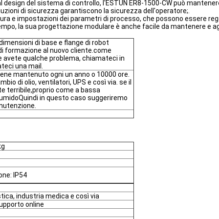
e al design del sistema di controllo, l'ESTUN ER8-1500-CW può mantenere 
uzioni di sicurezza garantiscono la sicurezza dell'operatore;.
datura e impostazioni dei parametri di processo, che possono essere rego
tempo, la sua progettazione modulare è anche facile da mantenere e agg
 dimensioni di base e flange di robot
 di formazione al nuovo cliente.come
 avete qualche problema, chiamateci in
teci una mail.
viene mantenuto ogni un anno o 10000 ore.
mbio di olio, ventilatori, UPS e così via. se il
te terribile,proprio come a bassa
umidoQuindi in questo caso suggeriremo
anutenzione.
kg
one: IP54
tica, industria medica e così via
upporto online