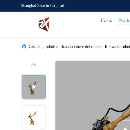
Shanghai Zhuxin Co., Ltd.
Casa.
Prodo
Casa.
>
prodotti
>
Braccio cinese del robot
>
Il braccio rob