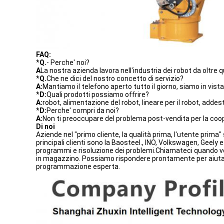
FAQ:
*
Q.
- Perche' noi?
A
La nostra azienda lavora nell'industria dei robot da oltre qu
*
Q.
Che ne dici del nostro concetto di servizio?
A:
Mantiamo il telefono aperto tutto il giorno, siamo in vista 
*
D:
Quali prodotti possiamo offrire?
A:
robot, alimentazione del robot, lineare per il robot, adde
*
D:
Perche' compri da noi?
A:
Non ti preoccupare del problema post-vendita per la coo
Di noi
Aziende nel "primo cliente, la qualità prima, l'utente prima"
principali clienti sono la Baosteel., INO, Volkswagen, Geely e
programmi e risoluzione dei problemi.Chiamateci quando vole
in magazzino. Possiamo rispondere prontamente per aiutarv
programmazione esperta.