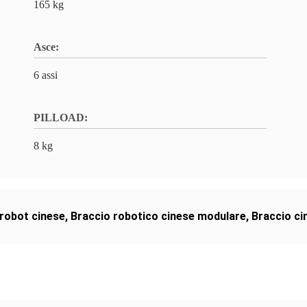
165 kg
Asce:
6 assi
PILLOAD:
8 kg
 robot cinese
,
Braccio robotico cinese modulare
,
Braccio cin