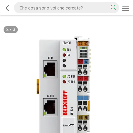
2
/
3