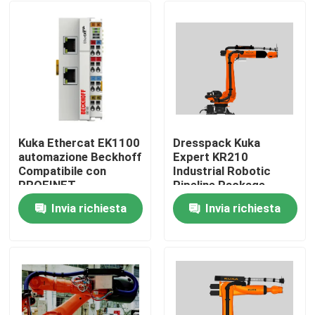
Kuka Ethercat EK1100
Dresspack Kuka
automazione Beckhoff
Expert KR210
Compatibile con
Industrial Robotic
PROFINET
Pipeline Package
Invia richiesta
Invia richiesta
Casa.
Prodotti
Video