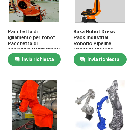
Spettacolo VR
Pacchetto di
Kuka Robot Dress
Su di noi
igliamento per robot
Pack Industrial
Pacchetto di
Robotic Pipeline
cablaggio Componenti
Package Disegno
Visita alla fabbrica
protettivi robotici
personalizzato
Invia richiesta
Invia richiesta
Controllo della qualità
Contattaci
Notizie
Casi