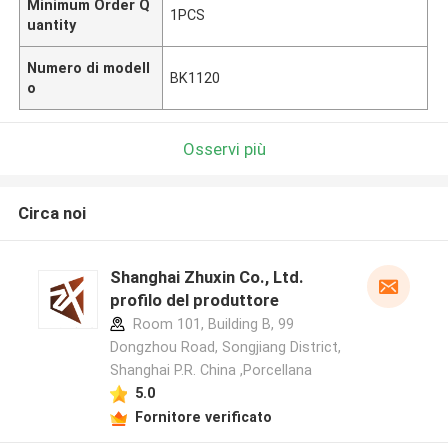
Minimum Order Q
1PCS
uantity
Numero di modell
BK1120
o
Osservi più
Circa noi
Shanghai Zhuxin Co., Ltd.
profilo del produttore
Room 101, Building B, 99
Dongzhou Road, Songjiang District,
Shanghai P.R. China ,Porcellana
5.0
Fornitore verificato