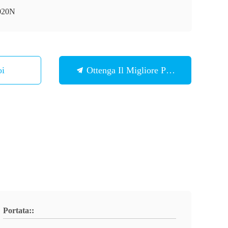
020N
 Noi
Ottenga Il Migliore Prezzo
Portata::