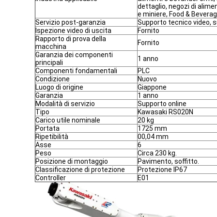
dettaglio, negozi di alime
e miniere, Food & Beverage
Servizio post-garanzia
Supporto tecnico video, s
Ispezione video di uscita
Fornito
Rapporto di prova della
Fornito
macchina
Garanzia dei componenti
1 anno
principali
Componenti fondamentali
PLC
Condizione
Nuovo
Luogo di origine
Giappone
Garanzia
1 anno
Modalità di servizio
Supporto online
Tipo
Kawasaki RS020N
Carico utile nominale
20 kg
Portata
1725 mm
Ripetibilità
00,04 mm
Asse
6
Peso
Circa 230 kg.
Posizione di montaggio
Pavimento, soffitto.
Classificazione di protezione
Protezione IP67
Controller
E01