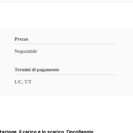
Prezzo
Negoziabile
Termini di pagamento
L/C, T/T
azione, il carico e lo scarico, l'incollaggio