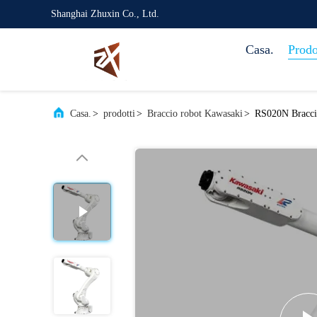
Shanghai Zhuxin Co., Ltd.
Casa.
Prodo
Casa.
>
prodotti
>
Braccio robot Kawasaki
>
RS020N Braccio