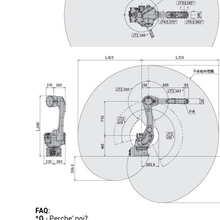
FAQ:
*
Q.
- Perche' noi?