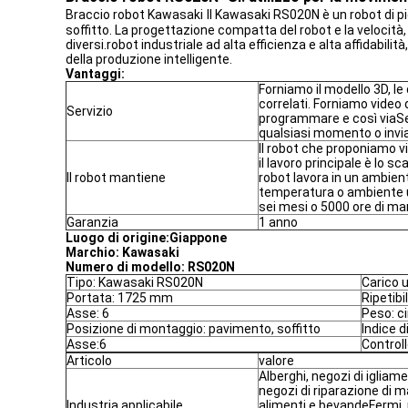
Braccio robot Kawasaki
Il Kawasaki RS020N è un robot di p
soffitto. La progettazione compatta del robot e la velocit
diversi.robot industriale ad alta efficienza e alta affidabi
della produzione intelligente.
Vantaggi:
Forniamo il modello 3D, le
correlati. Forniamo video
Servizio
programmare e così viaSe
qualsiasi momento o invia
Il robot che proponiamo 
il lavoro principale è lo sca
Il robot mantiene
robot lavora in un ambien
temperatura o ambiente 
sei mesi o 5000 ore di m
Garanzia
1 anno
Luogo di origine:
Giappone
Marchio:
Kawasaki
Numero di modello:
RS020N
Tipo: Kawasaki RS020N
Carico u
Portata: 1725 mm
Ripetibi
Asse: 6
Peso: c
Posizione di montaggio: pavimento, soffitto
Indice d
Asse:6
Controll
Articolo
valore
Alberghi, negozi di igliam
negozi di riparazione di ma
Industria applicabile
alimenti e bevandeFermi,