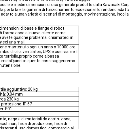
iccole e medie dimensioni di uso generale prodotto dalla Kawasaki Corp
à, la portata e la gamma di funzionamento eccezionali lo rendono adatto
lità, adatto a una varietà di scenari di montaggio, movimentazione, incol
 dimensioni di base e flange di robot
 di formazione al nuovo cliente.come
 avete qualche problema, chiamateci in
teci una mail.
viene mantenuto ogni un anno o 10000 ore.
mbio di olio, ventilatori, UPS e così via. se il
te terribile,proprio come a bassa
umidoQuindi in questo caso suggeriremo
anutenzione.
tile aggiuntivo: 20 kg
lità: 0,04 mm
irca 230 kg
i protezione: IP 67
er: E01
ento, negozi di materiali da costruzione,
cchinari, frica di produzione, frica di
 ristoranti, uso domestico, commercio al