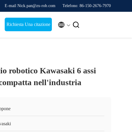
E-mail Nick.pan@zx-rob.com
Telefono: 86-150-2676-7970


Richiesta Una citazione
o robotico Kawasaki 6 assi
compatta nell'industria
ppone
asaki